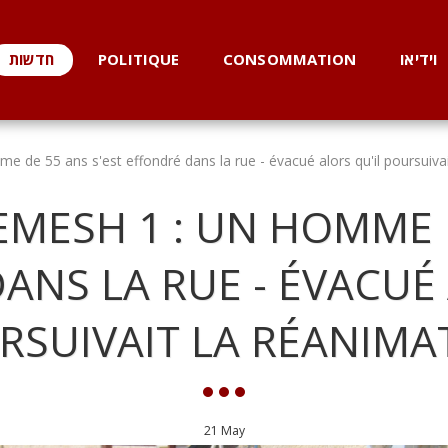
וידיאו
CONSOMMATION
POLITIQUE
חדשות
 de 55 ans s'est effondré dans la rue - évacué alors qu'il poursuivai
EMESH 1 : UN HOMME D
ANS LA RUE - ÉVACUÉ 
RSUIVAIT LA RÉANIMA
21
May