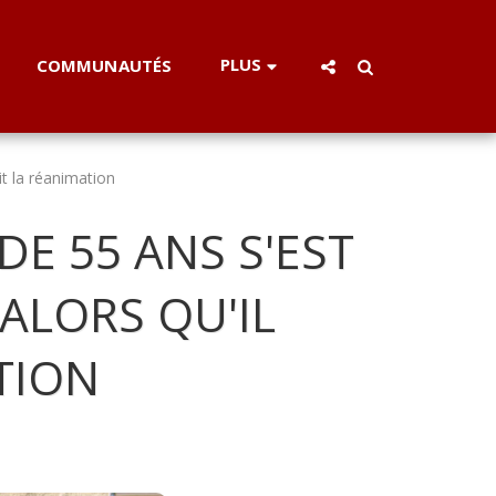
PLUS
COMMUNAUTÉS
t la réanimation
E 55 ANS S'EST
ALORS QU'IL
TION