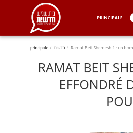
. . .
PRINCIPALE
Ramat Beit Shemesh 1 : un homme
חדשות
principale
RAMAT BEIT SH
EFFONDRÉ D
POU