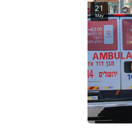
21
May