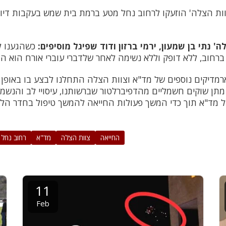
'צוות הצלה' הוזעקו לרחוב נחל מטע ברמת בית שמש בעקבות די
' נתי בן שמעון, ירמי ברזון ודוד שפיגל מוסיפים:
כשהגענו ל
מדיקים נוספים של מד"א וצוות הצלה התחלנו לבצע בו באופן מ
תן שוקים חשמליים מהדפיברלטור שברשותנו, עיסויי לב והנשמות
של מד"א תוך כדי המשך פעולות החייאה להמשך טיפול בחדר הל
החייאה
צוות הצלה
מד"א
רחוב נחל
11
Feb