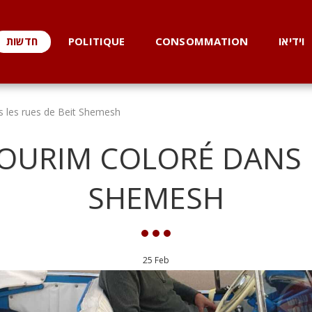
וידיאו
CONSOMMATION
POLITIQUE
חדשות
s les rues de Beit Shemesh
OURIM COLORÉ DANS L
SHEMESH
25
Feb