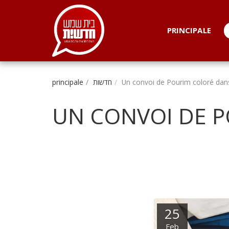
. . .
PRINCIPALE
Un convoi de Pourim coloré dan
חדשות
principale
UN CONVOI DE P
25
Feb