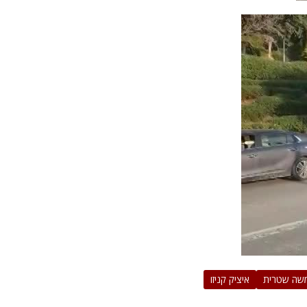
שה שטרית
איציק קניזו