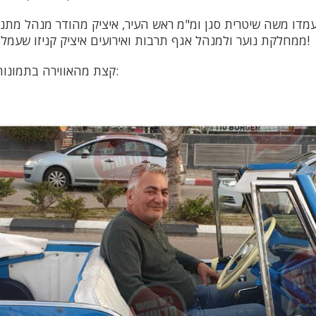
עמדו משה שיטרית סגן ומ"מ ראש העיר, איציק מהודר מנהל מתנ"
ממחלקת נוער ולמנהל אגף תרבות ואירועים איציק קניזו שעמל רבות למען התושבים!
קצת מהאווירה בתמונות ובסרטונים שלפניכם: