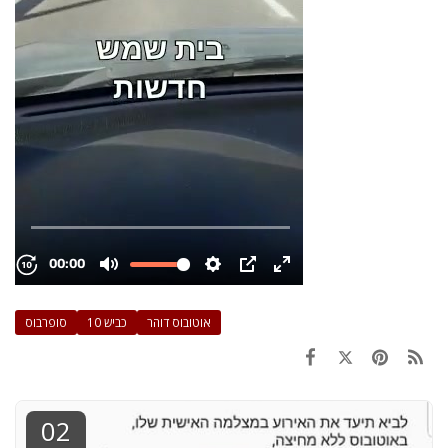
אוטובוס דוהר
כביש 10
סופרבוס
02