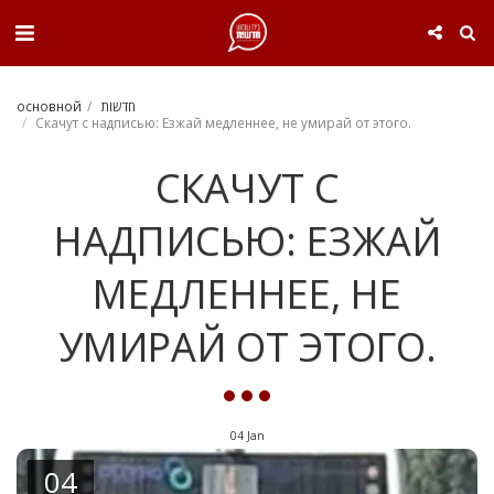
. . .
основной
חדשות
Скачут с надписью: Езжай медленнее, не умирай от этого.
СКАЧУТ С
НАДПИСЬЮ: ЕЗЖАЙ
МЕДЛЕННЕЕ, НЕ
УМИРАЙ ОТ ЭТОГО.
04
Jan
04