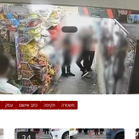
משטרה
תקיפה
כתב אישום
עסק
24