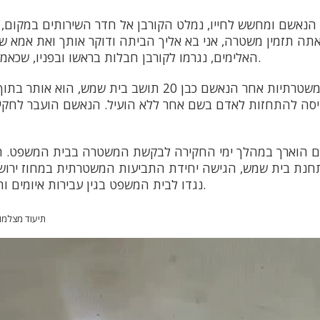
הנאשם ומחשש לחייו, נמלט הקורבן אל חדר השירותים במקום,
אתה תזמין משטרה, אני בא אליך הביתה ודוקר אותך ואת אמא ש
האלימים, נגרמו לקורבן חבלות בראשו ובפניו, שכאמור הצריכו טיפול רפואי.
במהלך סריקות משטרתיות אחר הנאשם כבן 20 תושב בית שמש,
סה להתחזות לאדם בשם אחר ללא הועיל. הנאשם הועבר לחק
ם הוארך במהלך ימי החקירה לבקשת המשטרה בבית המשפט. ה
נת בית שמש, הגישה יחידת התביעות המשטרתית במחוז ירוש
נגדו לבית המשפט בגין עבירות איומים ותקיפה הגורמת חבלה.
תיעוד מצלמו