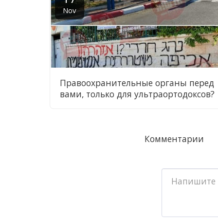
Nov
Правоохранительные органы перед
вами, только для ультраортодоксов?
Комментарии