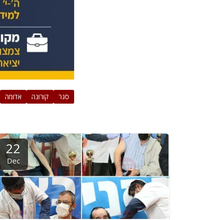
סגר
קורונה
אדומה
22
Dec