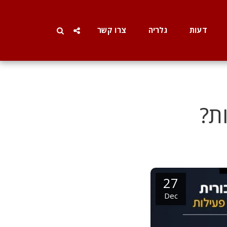
דעות
גלריה
צרו קשר
ת?
27
Dec