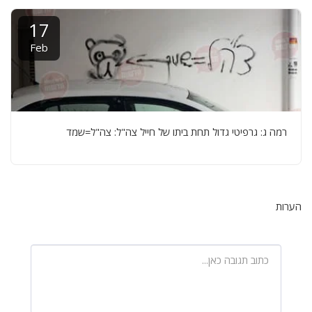
17
Feb
רמה ג: גרפיטי גדול תחת ביתו של חייל צה"ל: צה"ל=שמד
הערות