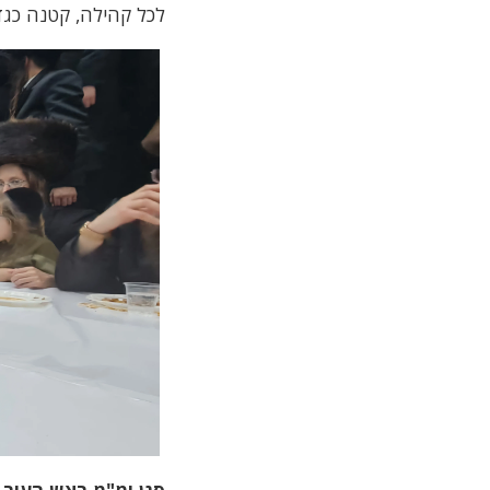
לכל קהילה, קטנה כגד
סגן ומ"מ ראש העיר 