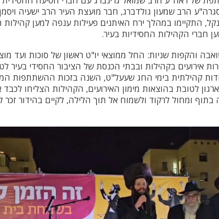
פת של ראה"ע הרב שמואל גרינברג עם חברי הסיעה החסידית בע
רה"ע הרב שמעון גולדברג, חבר מועצת העיר הרב ישעיה ויסמן 
ל, התקיימו במהלך ירח האיתנים פעילות ענפה למען קהילות ה
ען חברי הקהילות החסידיות בעיר.
אבה והקפות שניות: החל ממוצאי יו"ט ראשון של סוכות ועד מו
רות אירועים בקהילות ובבתי הכנסת של הציבור החסידי בעיר לט
דות קהילתית בימי החג שעעל"ט, השנה בזכות ההשתתפות המכ
רגון לטובת בהוצאות מימון האירועים, הקהילות הצליחו לכבד
 בתוף ומחול לרקוד ולשמוח אל תוך הלילה, לקיים בהידור זכר