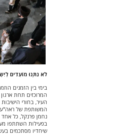
לֹא נִתְּנוּ מוֹעַדִים לְיִשְ
בימי בין הזמנים הוז
המרוכזים תחת ארגון 
העיר, בחורי הישיבות 
המשותפת של ראה"ע הר
נחמן פרנקל, כל אחד 
שיחדיו מסתכמים בעשר