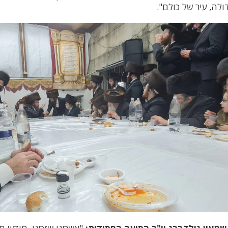
ולה, עיר של כולם".
שמעון גולדברג יו"ר הסיעה החסידית:
"אשרינו שזכינו, חודש ת