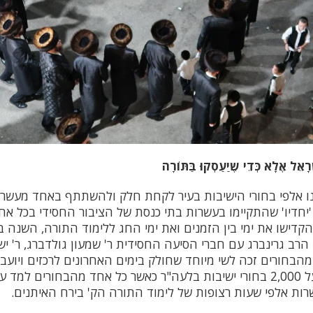
רָאֵל אֶלָא כְּדֵי שֶיַעַסְקוּ בַּתּוֹרָה
מנו אלפי בחורי הישיבות בעיר לקחת חלק ולהשתתף באחד מעשרות
'יחדיו' שהתקיימו בעשרות בתי כנסת של הציבור החסידי בכל אח
הקדישו את ימי בין הזמנים ואת ימי החג ללימוד התורה, השנה ב
ב גרינברג עם חברי הסיעה החסידית ר' שמעון גולדברג, ר' ישע
מהבחורים זכה לשי מיוחד שחולק בימים האחרונים לרכזים ויועב
בפעילות השתתפו מעל 2,000 בחורי ישיבות בלעה"ר כאשר כל אחד מהבחורים
ות אלפי שעות רצופות של לימוד התורה הק' בירח האיתנים.