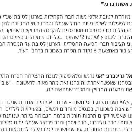
 אשתו ברגל"
יוחדת לטובת אלפי נשות חברי הקהילות בארגון לטובת שע"י ח
גם לפעילות לאלפי נשות החיל שעמלו וטרחו בימי החג וגם להן 
 הקהילות זכו לכרטיסים מסובסדים להקרנה המבוקשת שהוקרנה
בהפקת הגב' ר. שור והגב' ר. ליבוביץ 'סלנטו 2' שהוקרן בכל יום מימי ה
יגי הציבור חברי הסיעה החסידית ולארגון לטובת על המכירה המ
דות מכירה בשכונות ברחבי העיר.
ל גרינברג:
"אני נרגש ומלא סיפוק לנוכח ההצלחה חסרת התקד
טחנו שאפשר אחרת והוכחנו זאת מהר מאוד. לראשונה – יש ביטו
את המענה המדויק והמכבד שמתאים לה.
 אלפי משתתפים, והכי חשוב – שמחה אמיתית ואחדות שניכרו בכל
ואבה בשכונות, בכנסים מיוחדים לנשים, ובפעילויות לילדים. ה
נו שאפשר לקיים תרבות תורנית ברמה הגבוהה ביותר, שנותנת כ
ותפיי הרב גולדברג, הרב ויסמן והרב פרנקל שעמלו ימים כלילו
ילה בתרבות התורנית, עיר שתושביה יוכלו בעיקר להתגאות בה, 