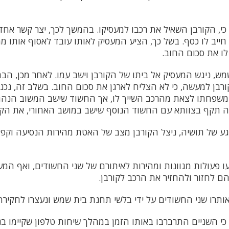
, הקורבן השאיל את רכבו למעסיקו. בהמשך לכך, יצר קשר אחד
 חייב לו כסף. בשל כך, הציע המעסיק לאותו עובד לאסוף אותו ממ
לו את סכום החוב.
, ניגש המעסיק אל ביתו של הקורבן וישב עמו. לאחר מכן, הב
רבן למעשה, כי לא הצליח לארגן את סכום החוב. בשלב זה, נכנס
 משפחתו לצאת מהרכב השייך לו, אך החשוד שישב המשוב הנהג
 תקף בצוותא עם החשוד הנוסף שישב במושב האחורי, את הקו
ע של תושיה, ניצל הקורבן מצב של האטת מהירות הנסיעה וקפץ
 פעולות מגוונות ומהירות לאיתורם של שני החשודים, ואף המע
הם לחזור ולהחזיר את הרכב לקורבן.
אותרו שני החשודים על ידי בלשי תחנת בית שמש ונעצרו לחק
י השניים התרברבו באותו הזמן במהלך שיחות טלפון שקיימו ב