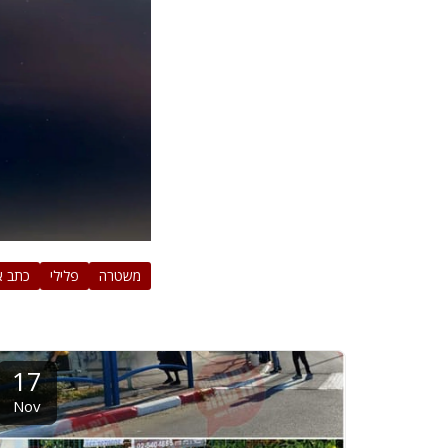
משטרה
פלילי
כתב א
17
Nov