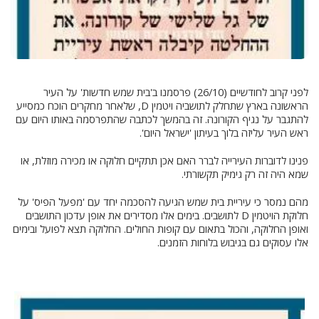
לפני קרוב לחודשיים (26/10) פרסמנו ב'בית שמש חדשות' על העיר
הראשונה בארץ שתחלק לתושביה ויטמין D, שלאחר מחקרים הוכח כמסייע
להתגבר על נגיף הקורונה. זה בהמשך לכתבה שהתפרסמה באותו היום עם
ראש העיר עליזה בלוך בעיתון 'ישראל היום'.
פנינו לדוברות העירייה לברר האם אכן תתקיים חלוקה או מכירה מוזלת, או
שמא היה זה רק גימיק תקשורתי.
מהם נמסר כי עיריית בית שמש הגיעה להסכמה יחד עם 'מפעל הפיס' על
חלוקת הויטמין D לתושבים. בימים אלו מסדירים את אופן עדכון התושבים
ואופן החלוקה, והכול בתאום עם קופות החולים. החלוקה תצא לפועל ובימים
אלו עסוקים גם בגיבוש בלוחות הזמנים.