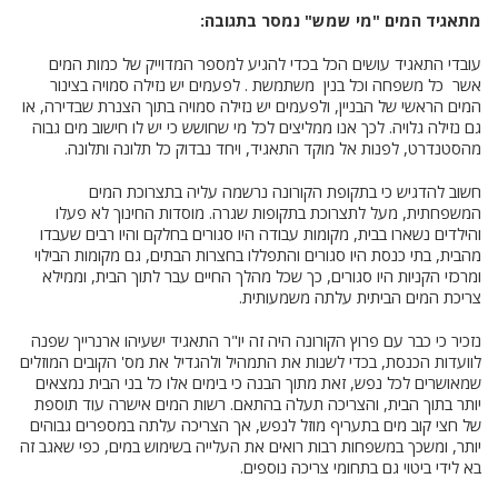
מתאגיד המים "מי שמש" נמסר בתגובה:
עובדי התאגיד עושים הכל בכדי להגיע למספר המדוייק של כמות המים
אשר כל משפחה וכל בנין משתמשת . לפעמים יש נזילה סמויה בצינור
המים הראשי של הבניין, ולפעמים יש נזילה סמויה בתוך הצנרת שבדירה, או
גם נזילה גלויה. לכך אנו ממליצים לכל מי שחושש כי יש לו חישוב מים גבוה
מהסטנדרט, לפנות אל מוקד התאגיד, ויחד נבדוק כל תלונה ותלונה.
חשוב להדגיש כי בתקופת הקורונה נרשמה עליה בתצרוכת המים
המשפחתית, מעל לתצרוכת בתקופות שגרה. מוסדות החינוך לא פעלו
והילדים נשארו בבית, מקומות עבודה היו סגורים בחלקם והיו רבים שעבדו
מהבית, בתי כנסת היו סגורים והתפללו בחצרות הבתים, גם מקומות הבילוי
ומרכזי הקניות היו סגורים, כך שכל מהלך החיים עבר לתוך הבית, וממילא
צריכת המים הביתית עלתה משמעותית.
נזכיר כי כבר עם פרוץ הקורונה היה זה יו"ר התאגיד ישעיהו ארנרייך שפנה
לוועדות הכנסת, בכדי לשנות את התמהיל ולהגדיל את מס' הקובים המוזלים
שמאושרים לכל נפש, זאת מתוך הבנה כי בימים אלו כל בני הבית נמצאים
יותר בתוך הבית, והצריכה תעלה בהתאם. רשות המים אישרה עוד תוספת
של חצי קוב מים בתעריף מוזל לנפש, אך הצריכה עלתה במספרים גבוהים
יותר, ומשכך במשפחות רבות רואים את העלייה בשימוש במים, כפי שאגב זה
בא לידי ביטוי גם בתחומי צריכה נוספים.