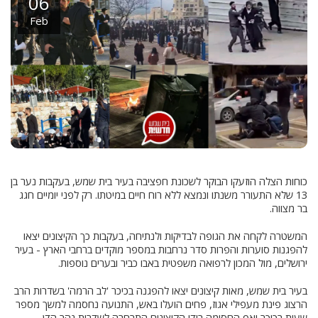
06
Feb
כוחות הצלה הוזעקו הבוקר לשכונת חפציבה בעיר בית שמש, בעקבות נער בן
13 שלא התעורר משנתו ונמצא ללא רוח חיים במיטתו. רק לפני יומיים חגג
בר מצווה.
המשטרה לקחה את הגופה לבדיקות ולנתיחה, בעקבות כך הקיצונים יצאו
להפגנות סוערות והפרות סדר נרחבות במספר מוקדים ברחבי הארץ - בעיר
ירושלים, מול המכון לרפואה משפטית באבו כביר ובערים נוספות.
בעיר בית שמש, מאות קיצונים יצאו להפגנה בכיכר 'לב הרמה' בשדרות הרב
הרצוג פינת מעפילי אגוז, פחים הועלו באש, התנועה נחסמה למשך מספר
שעות בכיכר ואף החסימה בידי הקיצונים התרחבה לשדרות נהר הדן.