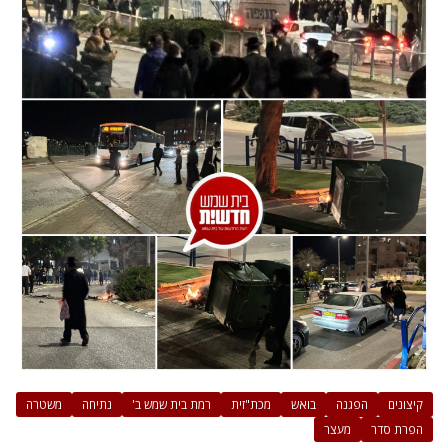
קיצונים
הפגנה
בואש
מכת"זית
רמת בית שמש ב'
נתיחה
משטרה
הפרת סדר
מעצר