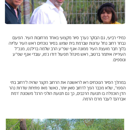
כמידי רביעי, גם הבוקר נערך סיור מקצועי באחד מרחובות העיר. הפעם
נבחר רחוב נחל ערוגות שברמת בית שמש. בסיור נוכחים ראש העיר עליזה
בלוך חבר מועצת העיר ממונה אגף שפ"ע הרב שלמה ברילנט, מנכ"ל
העירייה איתמר ברטוב, ראש מינהל תפעול דודו ג'מו, עובדי אגף שפ"ע
ונוספים.
במהלך הסיור הנוכחים ראו לראשונה את הרחוב הקצר שהיה ל'רחוב בתי
הספר', שלא מכבר הפך לרחוב סואן יותר, כאשר מאז פתיחת שדרות נהר
הדן הוכפלה בו תנועת הרכבים, כך גם תנועת הולכי הרגל משכונת 'רמת
אברהם' לעבר מרכז הרמה.