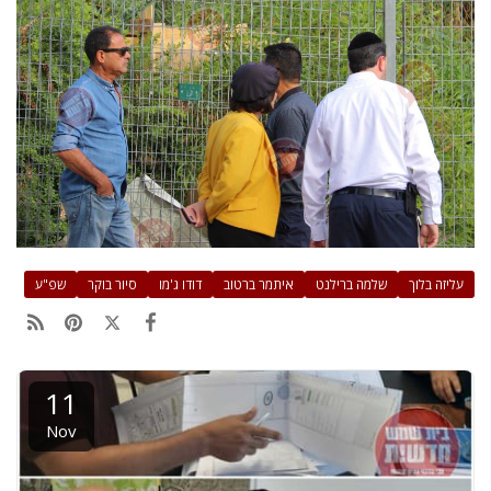
עליזה בלוך
שלמה ברילנט
איתמר ברטוב
דודו ג'מו
סיור בוקר
שפ"ע
11
Nov