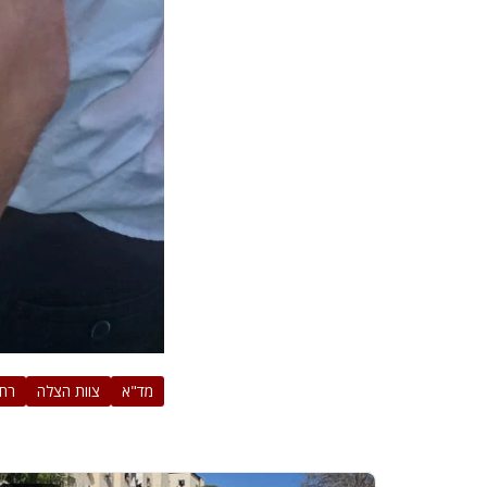
מד"א
צוות הצלה
רחו