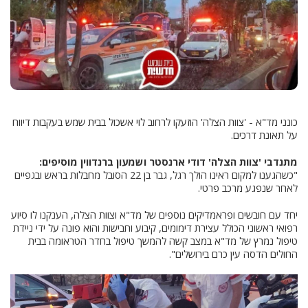
כונני מד"א - 'צוות הצלה' הוזעקו לרחוב לוי אשכול בבית שמש בעקבות דיווח
על תאונת דרכים.
מתנדבי 'צוות הצלה' דודי ארנסטר ושמעון ברנדווין מוסיפים:
"כשהגענו למקום ראינו הולך רגל, גבר בן 22 הסובל מחבלות בראש ובגפיים
לאחר שנפגע מרכב פרטי.
יחד עם חובשים ופראמדיקים נוספים של מד"א וצוות הצלה, הענקנו לו סיוע
רפואי ראשוני הכולל עצירת דימומים, קיבוע וחבישות והוא פונה על ידי ניידת
טיפול נמרץ של מד"א במצב קשה להמשך טיפול בחדר הטראומה בבית
החולים הדסה עין כרם בירושלים".