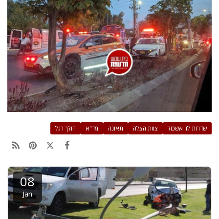
שדרות לוי אשכול
צוות הצלה
תאונה
מד"א
הולך רגל
08
Jan