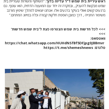
ראש עיריית בית שמש ד"ר עליזה בלוך:
"השיתוף והשירות שעיריית בית
שמש מבקשת להעניק , ובמקרה זה יחד עם המועצה הדתית, הוא עוטף. גם
ברגעים קשים ואולי בעיקר ברגעים אלו. אנחנו יוצאים למהלך שיפוץ מורכב
משיפור החנייה , דרך כמובן הוספת חלקות קבורה וכלה במיזוג המתחם."
>>> לכל חדשות בית שמש הצטרפו כעת ל'בית שמש חדשות'
>>>
וואטסאפ:
https://chat.whatsapp.com/HUHdNSfBf5DFjpg0JBBmvr
טלגרם:
https://t.me/shemeshnews