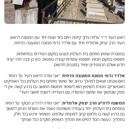
ראש העיר ד"ר עליזה בלוך קיימה היום ביור שטח יחד עם המשנה לראש
העיר הרב יצחק אלמליח ויחד עם אלדד גדסי ממונה המועצה הדתית.
במסגרת שיפוץ מתחם בית העלמין יבוצעו במקום הסדרות בטיחותיות.
יתווספו במקום חניות. יתווספו עתודות קבורה נוספות. כמו כן יבנה חדר קרור
חדש ואולם ההספדים יצוייד במזגנים חדשים.
אלדד גדסי ממונה המועצה הדתית
: "אני מודה לראש העיר על הסיור
היום.אנחנו יוצאים למהלך נרחב של שיפור מתחם בית העלמין בכל האפיקים
האפשריים. מטרת השיפוץ הוא לשיפור תחושת התושב גם ברגע קשה. אין לי
ספק שנמשיך את שיתוף הפעולה עם העירייה לטובת תושבי העיר"
המשנה לרה"ע הרב יצחק אלמליח:
"אני מודה לרה"ע הבוקר על הסיור
במתחם בית העלמין. יחד בעבודה משותפת נשפר את השרות הניתן לתושב
גם ברגע קשה בו מלווים קרוב למנוחת עולמים. השיפור יורגש בכל חלק
בתהליך. נעשה הכול לסיים את תהליך השיפוץ מוקדם ככל שניתן"