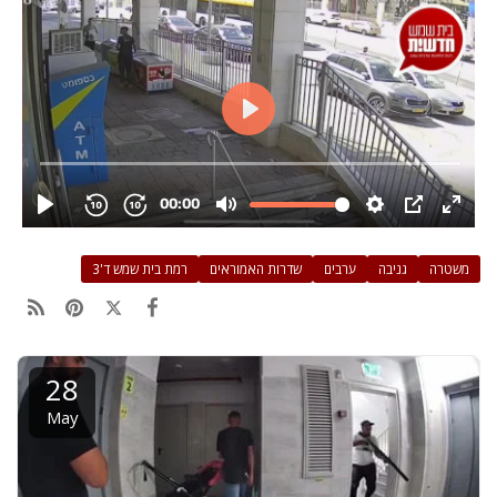
משטרה
גניבה
ערבים
שדרות האמוראים
רמת בית שמש ד'3
28
May