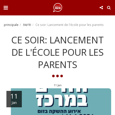
. . .
principale
חדשות
Ce soir: Lancement de l'école pour les parents
CE SOIR: LANCEMENT
DE L'ÉCOLE POUR LES
PARENTS
11
Jan
11
Jan