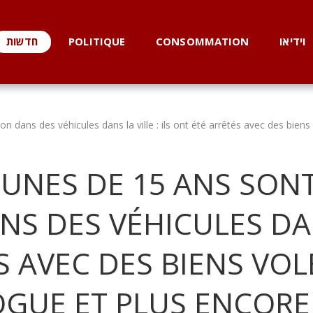
וידיאו
CONSOMMATION
POLITIQUE
חדשות
on dans des véhicules dans la ville : ils ont été arrêtés avec des bien
EUNES DE 15 ANS SON
S DES VÉHICULES DANS
S AVEC DES BIENS VOL
OGUE ET PLUS ENCORE 