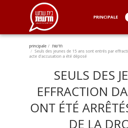
. . .
PRINCIPALE
חדשות
principale
Seuls des jeunes de 15 ans sont entrés par effracti
acte d'accusation a été déposé
SEULS DES J
EFFRACTION DAN
ONT ÉTÉ ARRÊTÉ
DE LA DR