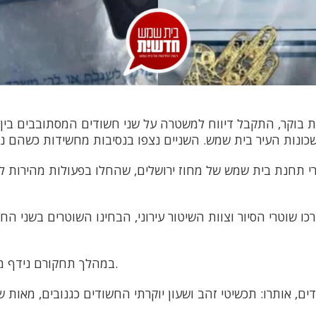
 15.5 לפנות בוקר, התקבל דיווח למשטרה על שני חשודים המסתובבים ב
י תחנת בית שמש של מחוז ירושלים, שהחלו בפעולות מהירות 
ו שוטרי הסיור וצוות השיטור עירוני, הבחינו השוטרים בשני הח
במהלך תחקורם נידף מהם ריח חריף של סם.
ם, אותרו: תכשיטי זהב ושעון יוקרתי החשודים כגנובים, מאות ש"