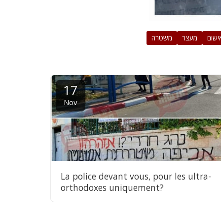
ישום
מעצר
משטרה
17
Nov
La police devant vous, pour les ultra-
orthodoxes uniquement?