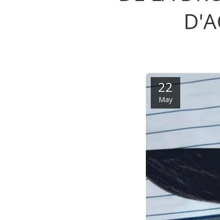
D'A
22
May