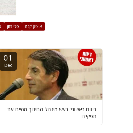
איציק קניזו
סלי מזון
פ
01
Dec
דיווח ראשוני: ראש מינהל החינוך מסיים את
תפקידו