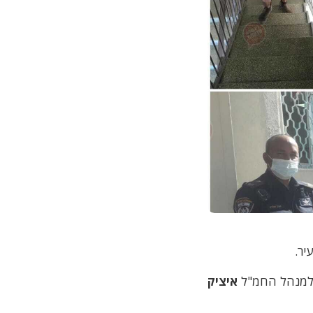
יר.
 למנהל החמ"ל
איציק