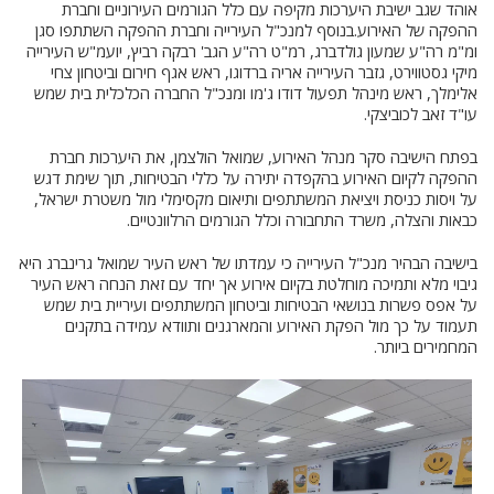
אוהד שגב ישיבת היערכות מקיפה עם כלל הגורמים העירוניים וחברת
ההפקה של האירוע.בנוסף למנכ"ל העירייה וחברת ההפקה השתתפו סגן
ומ"מ רה"ע שמעון גולדברג, רמ"ט רה"ע הגב' רבקה רביץ, יועמ"ש העירייה
מיקי גסטווירט, גזבר העירייה אריה ברדוגו, ראש אגף חירום וביטחון צחי
אלימלך, ראש מינהל תפעול דודו ג'מו ומנכ"ל החברה הכלכלית בית שמש
עו"ד זאב לכוביצקי.
בפתח הישיבה סקר מנהל האירוע, שמואל הולצמן, את היערכות חברת
ההפקה לקיום האירוע בהקפדה יתירה על כללי הבטיחות, תוך שימת דגש
על ויסות כניסת ויציאת המשתתפים ותיאום מקסימלי מול משטרת ישראל,
כבאות והצלה, משרד התחבורה וכלל הגורמים הרלוונטיים.
בישיבה הבהיר מנכ"ל העירייה כי עמדתו של ראש העיר שמואל גרינברג היא
גיבוי מלא ותמיכה מוחלטת בקיום אירוע אך יחד עם זאת הנחה ראש העיר
על אפס פשרות בנושאי הבטיחות וביטחון המשתתפים ועיריית בית שמש
תעמוד על כך מול הפקת האירוע והמארגנים ותוודא עמידה בתקנים
המחמירים ביותר.