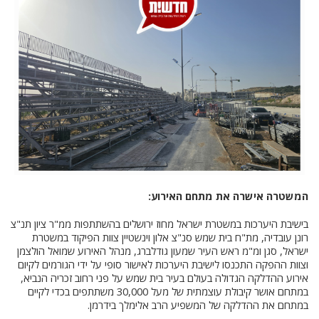
המשטרה אישרה את מתחם האירוע:
בישיבת היערכות במשטרת ישראל מחוז ירושלים בהשתתפות ממ"ר ציון תנ"צ
רונן עובדיה, מת"ח בית שמש סנ"צ אלון וינשטיין צוות הפיקוד במשטרת
ישראל, סגן ומ"מ ראש העיר שמעון גודלברג, מנהל האירוע שמואל הולצמן
וצוות ההפקה התכנסו לישיבת היערכות לאישור סופי על ידי הגורמים לקיום
אירוע ההדלקה הגדולה בעולם בעיר בית שמש על פני רחוב זכריה הנביא,
במתחם אושר קיבולת עוצמתית של מעל 30,000 משתתפים בכדי לקיים
במתחם את ההדלקה של המשפיע הרב אלימלך בידרמן.