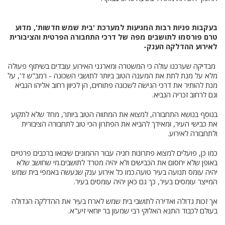
בעקבות פניות רבות המגיעות למערכת 'בית שמש חדשות', מדוע
טרם פורסמו לתושבים מפה של דרכי התחבורה הפרטית והציבורית
לאירוע ההדלקה הענק-
מבדיקה שערכנו עולה כי המשטרה ומארגני האירוע עובדים בשיתוף פעולה
מלא על מנת לתת את המענה הטוב ביותר לתושבי השכונה - רמב"ש ד', על
מנת להותיר את דרכי הגישה לשכונה פתוחים, הן לכיוון רחוב אליהו הנביא
וגם לרחוב זכריה הנביא.
בנוסף בנושא התחבורה, למצוא את המתווה הטוב ביותר, מחד שלא לתקוע
את כבישי העיר, ומאידך להביא את הפתרון הכי טוב לתחבורה הציבורית
ולתחבורה לאירוע.
כמו כן, פועלים למצוא פתרונות חניה עבור ההמונים שיבואו ברכבים פרטיים
באופן שלא יחסום את הכבישים ולא יהיה מטרד לתושבים.מי שחושב שלא
יהיה עומס תנועה בעיר טועה.כמו כל אירוע ענק שנעשה באמפי בית שמש
המייצר עומסים בעיר, כך גם כאן יהיה עומסים בעיר.
אך זכות גדולה ואדירה לתושבי בית שמש לארח בעיר את ההדלקה הגדולה
בעולם לכבוד התנא האלוקי רבי שמעון בר יוחאי זיע"א.