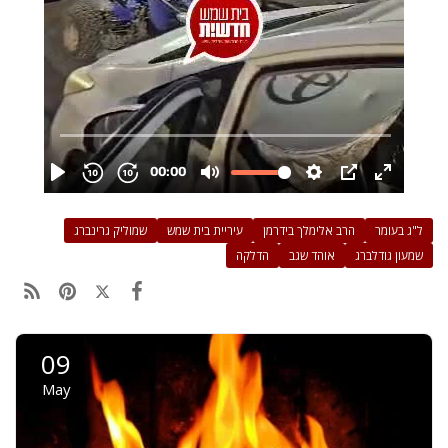
ל"ג בעומר
הרב אלימלך בידרמן
עיריית בית שמש
שמוליק גרינברג
שמעון גודלברג
אוהד שגב
הדלקה
09
May