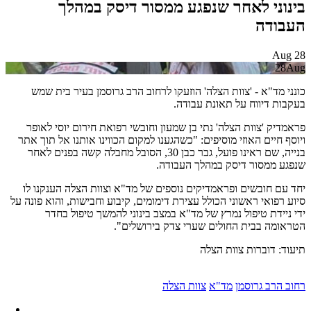
בינוני לאחר שנפגע ממסור דיסק במהלך
העבודה
Aug
28
28
Aug
כונני מד"א - 'צוות הצלה' הוזעקו לרחוב הרב גרוסמן בעיר בית שמש
בעקבות דיווח על תאונת עבודה.
פראמדיק 'צוות הצלה' נתי בן שמעון וחובשי רפואת חירום יוסי לאופר
ויוסף חיים האוזי מוסיפים: "כשהגענו למקום הכווינו אותנו אל תוך אתר
בנייה, שם ראינו פועל, גבר כבן 30, הסובל מחבלה קשה בפנים לאחר
שנפגע ממסור דיסק במהלך העבודה.
יחד עם חובשים ופראמדיקים נוספים של מד"א וצוות הצלה הענקנו לו
סיוע רפואי ראשוני הכולל עצירת דימומים, קיבוע וחבישות, והוא פונה על
ידי ניידת טיפול נמרץ של מד"א במצב בינוני להמשך טיפול בחדר
הטראומה בבית החולים שערי צדק בירושלים".
תיעוד: דוברות צוות הצלה
רחוב הרב גרוסמן
מד"א
צוות הצלה