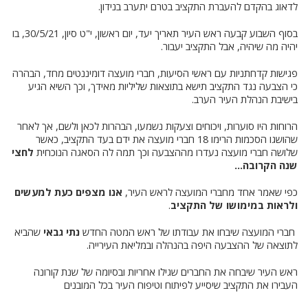
לדאוג בהקדם להעברת התקציב בטרם יתערב בנידון.
בסוף השבוע קבעה ראש העיר תאריך יעד, יום ראשון, י"ט סיון, 30/5/21, בו
יהיה מה שיהיה, אבל התקציב יעבור.
פגישות קדחתניות עם ראשי הסיעות, חברי מועצה דומיננטים מחד, הבהרה
כי הצבעה נגד התקציב תישא בתוצאות שליליות מאידך, וכך השיא הגיע
בישיבת הנהלת העיר הערב.
הרוחות היו סוערות, ויכוחים וצעקות נשמעו, הבהרות לכאן ולשם, אך לאחר
שהושגו הסכמות הרימו 18 חברי מועצה את ידם בעד התקציב, כאשר
שלושה חברי מועצה נעדרו מההצבעה וכך תמה לה הסאגה הנוכחית
לחצי
שנה הקרובה...
כפי שאמר אחד מחברי המועצה לראש העיר,
אנו מצפים כעת למעשים
ולראות במימושו של התקציב
.
חברי המועצה שיבחו את עבודתו של ראש המטה החדש
נתי גבאי
שהביא
לתוצאה של ההצבעה היפה בהנהלה ובמליאת העירייה.
ראש העיר שיבחה את החברים שגילו אחריות ובסיומה של שנת קורונה
העבירו את התקציב שיסייע לפיתוח וטיפוח העיר בכל המובנים