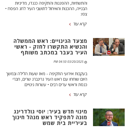
והתשתיות, ההפגנות והתקיפה כנגדו, מדיניות
הבנייה, ההכנות והאיחול לתושבי העיר לחג הפסח •
צפו:
קרא עוד
מצעד הגינויים: ראש הממשלה
והנשיא התקשרו לחזק - ראשי
העיר בעבר במכתב משותף
03/20/2025 04:50 PM
בעקבות אירועי התקיפה - מאז שעות הלילה ובמשך
היום שוחחו עם ראש העיר גרינברג שרים, חברי
כנסת וראשי ערים רבים • עשרות גינויים:
קרא עוד
מינוי חדש בעיר: יוסי גולדרינג
מונה לתפקיד ראש מנהל חינוך
בעיריית בית שמש