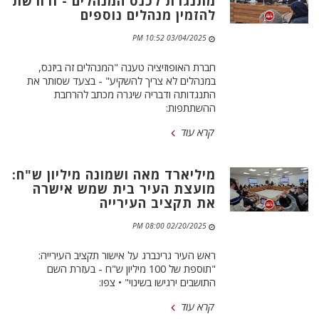
מתנגדת לכנס המנהלים - ודורשת
להזמין מנהלים נוספים
03/04/2025 10:52 PM
חברת האופוזיציה טענה "המנהלים זה ביזנס,
במנהלים לא צריך להשקיע" - בצעד שסותר את
התנגדותה ודבריה שיגרה מכתב להרחבת
ההשתתפות:
קרא עוד
מיליארד מאה ושמונה מיליון ש"ח:
מועצת העיר בית שמש אישרה
את תקציב העירייה
02/20/2025 08:00 PM
ראש העיר גרינברג על אישור תקציב העירייה:
"תוספת של 100 מיליון ש"ח - בעזרת השם
התושבים ירגישו בשינוי" • צפו:
קרא עוד