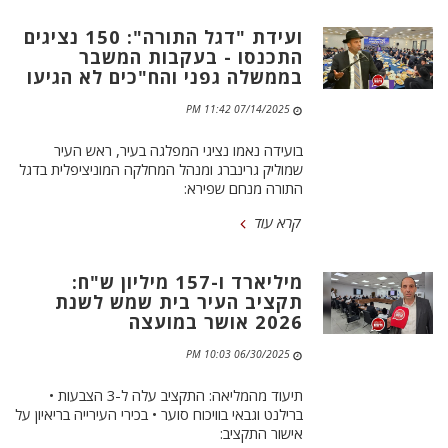
ועידת "דגל התורה": 150 נציגים
התכנסו - בעקבות המשבר
בממשלה גפני והח"כים לא הגיעו
07/14/2025 11:42 PM
בועידה נאמו נציגי המפלגה בעיר, ראש העיר
שמוליק גרינברג ומנהל המחלקה המוניציפלית בדגל
התורה מנחם שפירא:
קרא עוד
מיליארד ו-157 מיליון ש"ח:
תקציב העיר בית שמש לשנת
2026 אושר במועצה
06/30/2025 10:03 PM
תיעוד מהמליאה: התקציב עלה ל-3 הצבעות •
ברילנט וגבאי בוויכוח סוער • בכירי העירייה בריאיון על
אישור התקציב: