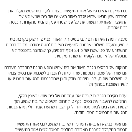
גם המיקום הגאוגרפי של אזור התעשייה בצמוד לעיר בית שמש מעלה את
הסברה שמן הראוי שהוא יוגדר כאזור תעשייה של בית שמש ולא של
המועצה האזורית המשתרעת על פני שטחי ענק ונהנית ממקורות הכנסה
רבים אחרים.
טענה דומה הועלתה גם לגבי בסיס חיל האוויר 'כנף 2' השוכן בקרבת בית
שמש, ומעלה תשלומי ארנונה למועצה האזורית 'מטה יהודה'. מדובר בבסיס
המשתרע על פני שטח של כ-24 אלף דונמים, כך שמדובר בהכנסה לא
מבוטלת של ארנונה לקופת הרשות המקומית.
המיקום של הבסיס מגביל מאוד את בית שמש ומונע ממנה להתרחב מערבה
עם שורה של שכונות נוספות שהיו יכולות להיבנות. לשכנות עם בסיס צבאי
יש השלכות שונות, ולכן יהיה זה צודק והוגן שההכנסות המגיעות ממנו יגיעו
לעיר השוכנת בסמוך אליו.
ועדת חקירת הגבולות קיבלה את עמדתה של בית שמש באופן חלקי,
והחליטה להעביר את בסיס 'כנף 2' לתחום השיפוט של בית שמש, תוך
שמירת זיקה בינו לבית 'מטה יהודה' כך שבית שמש תעביר חלק מההכנסות
המגיעות מהבסיס ל'מטה יהודה'.
עם זאת, בנושא התביעה המרכזית של בית שמש, לגבי אזור התעשייה
הרטוב התקבלה למרבה האכזבה החלטה הפוכה לפיה אזור התעשייה