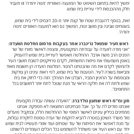
ימשיך להיות בתחום השיפוט של המועצה האזורית 'מטה יהודה' וזו תעביר
חלק מההכנסות לידי עיריית בית שמש.
זאת, בנוסף להעברת שטח של קצת יותר מ-20 דונמים לידי בית שמש,
בשטחים שבינה ובין מושב זנוח, המשויך גם הוא למועצה האזורים 'מטה
יהודה'.
ראש העיר שמואל גרינברג אמר בעקבות פרסום החלטת הוועדה:
"אני מודה לוועדה על עבודתה המקצועית, ומצפה לאישור מזורז של שר
הפנים הרב משה ארבל. ההחלטה תאפשר לעיריית בית שמש להעמיק
באופן משמעותי את פיתוח התשתיות, לקדם פרוייקטים לטובת תושבי העיר
ולהמשיך לקדם את מה שהבטחנו לציבור. המלצות הועדה הן חשובות מאוד
ומביאות בשורה לעיר. הטענות של בית שמש, לפי ראות עינינו הן צודקות
ומבוססות על ההיגיון הסביר, הובלנו את המהלך הזה כדי לחזק את בית
שמש ולתת לה את חלקה הראוי על מנת שנוכל לתת יותר לתושבים בכל
התחומים".
סגן ומ"מ ראש שמעון גולדברג:
"הוועדה עשתה עבודה מקצועית
ואנחנו מודים לה על כך. אבל מבחינתנו התוצאה לא מספקת. אנחנו
ממתינים בכיליון עיניים לאישור הסופי של ההחלטות הללו, ובמקביל פועלים
מול משרד השיכון במטרה להביא להקמת של ועדה נוספת לחקירת גבולות,
על מנת לאפשר את הפיתוח של עוד שטחים ועוד אזורי תעשייה לבית שמש.
יחד עם ראש העיר אני משתדל להשתמש בכל הכלים העומדים לרשותנו