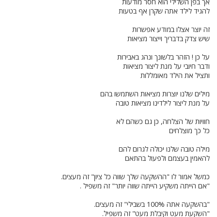
אך בפן השלילי הוא חסר מודעות
להגיד לילד אתה שקרן אף בטעות
זה יוצר אצלו במודע אפשרות
שיש צדק בדבריך וייצור מציאות
על כן ! הזהר בלשונך ונהג באבירות
ודבר חיובי על מנת ליצור מציאות
ותציל את הילד מאומללות
מילים שלנו יוצרות מציאות השתמשו בהם
על מנת ליצור לילדינו מציאות טובה
חוויות של הצלחה, כן גם כשהם לא
כל כך מוצלחים
מילה טובה שלנו יכולה לגרום להם
להאמין בעצמם ולפעול בהתאם
כמשל אמור לו "ההשקעה שלך שווה כל ציון" זה מעצים.
"אם הייתה משקיע הייתה שווה יותר" זה משפיל .
"בהשקעה אתה 100% בשבילי" זה מעצים.
"השקעת מעט וקיבלת מעט" זה משפיל.