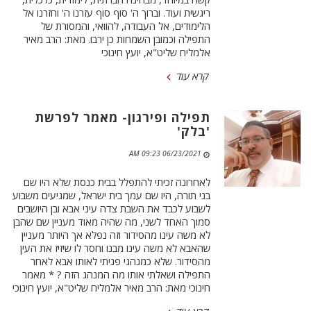
ריגשית ועוד. וברוך ה' סוף סוף עזרנו ה' וחזרנו אל
הלימודים, אל העבודה, להוואי, והמסורת של
התפילה וכמובן השמחות כן ירבו. מאת: הרב מאיר
אלמליח שליט"א, יועץ חינוכי
קרא עוד
תפילה ופירגון- מאמר לפרשת
'בלק'
06/23/2021 09:23 AM
לאחרונה זכיתי להתפלל בבית כנסת שלא היו שם
בני תורה, היו שם עמך בית ישראל, שמגיעים משבוע
לשבוע לכבד את השבת צדה עיני אבא ובן היושבים
סמוך האחד לשני, מה שהיה מאוד מעניין שם שהבן
לא משה עינו מהסידור וזה נפלא אך היותר מעניין
שהאבא לא משה עינו מבנו וחסר לו שיזיז את העין
מהסידור. שלא כמנהגי פניתי לאותו אבא לאחר
התפילה ושאלתי אותו מה המנהג הזה ? * מאמר
חינוכי מאת: הרב מאיר אלמליח שליט"א, יועץ חינוכי